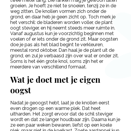
twee meter lang. Die ranken mag je gewoon laten
groeien. Je hoeft ze niet te snoeien, tenzij ze in de
weg zitten. De knollen vormen zich onder de
grond, en daar heb je geen zicht op. Toch merk je
het verschil: de bladeren worden voller, de plant
oogt steviger, en hij neemt steeds meer ruimte in.
Vanaf augustus kun je voorzichtig beginnen met
voelen of er iets onder de grond zit. Maar oogsten
doe je pas als het blad begint te verkleuren,
meestal rond oktober. Dan haal je de plant uit de
grond, en zul je verbaasd zijn over wat er onder zit.
Soms is het één grote knol, soms zijn het er
meerdere van verschillend formaat.
Wat je doet met je eigen
oogst
Nadat je geoogst hebt, laat je de knollen eerst
even drogen op een warme plek. Dat heet
uitharden. Het zorgt ervoor dat de schil steviger
wordt en dat ze langer houdbaar zijn. Daarna kun je
ze een paar weken bewaren, liefst op een koele
plek, maar niet in de koelkast. Zoete aardappel kun