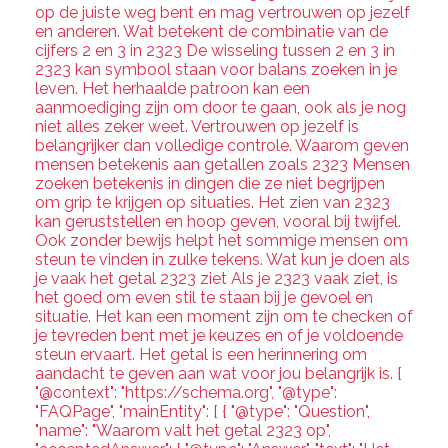
op de juiste weg bent en mag vertrouwen op jezelf
en anderen. Wat betekent de combinatie van de
cijfers 2 en 3 in 2323 De wisseling tussen 2 en 3 in
2323 kan symbool staan voor balans zoeken in je
leven. Het herhaalde patroon kan een
aanmoediging zijn om door te gaan, ook als je nog
niet alles zeker weet. Vertrouwen op jezelf is
belangrijker dan volledige controle. Waarom geven
mensen betekenis aan getallen zoals 2323 Mensen
zoeken betekenis in dingen die ze niet begrijpen
om grip te krijgen op situaties. Het zien van 2323
kan geruststellen en hoop geven, vooral bij twijfel.
Ook zonder bewijs helpt het sommige mensen om
steun te vinden in zulke tekens. Wat kun je doen als
je vaak het getal 2323 ziet Als je 2323 vaak ziet, is
het goed om even stil te staan bij je gevoel en
situatie. Het kan een moment zijn om te checken of
je tevreden bent met je keuzes en of je voldoende
steun ervaart. Het getal is een herinnering om
aandacht te geven aan wat voor jou belangrijk is. {
"@context": "https://schema.org", "@type":
"FAQPage", "mainEntity": [ { "@type": "Question",
"name": "Waarom valt het getal 2323 op",