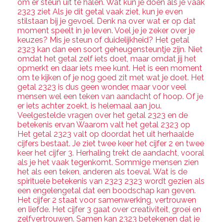
om er steun uit te halen. Wat kun je doen als je vaak
2323 ziet Als je dit getal vaak ziet, kun je even
stilstaan bij je gevoel. Denk na over wat er op dat
moment speelt in je leven. Voel je je zeker over je
keuzes? Mis je steun of duidelijkheid? Het getal
2323 kan dan een soort geheugensteuntje zijn. Niet
omdat het getal zelf iets doet, maar omdat jij het
opmerkt en daar iets mee kunt. Het is een moment
om te kijken of je nog goed zit met wat je doet. Het
getal 2323 is dus geen wonder, maar voor veel
mensen wel een teken van aandacht of hoop. Of je
er iets achter zoekt, is helemaal aan jou.
Veelgestelde vragen over het getal 2323 en de
betekenis ervan Waarom valt het getal 2323 op
Het getal 2323 valt op doordat het uit herhaalde
cijfers bestaat. Je ziet twee keer het cijfer 2 en twee
keer het cijfer 3. Herhaling trekt de aandacht, vooral
als je het vaak tegenkomt. Sommige mensen zien
het als een teken, anderen als toeval. Wat is de
spirituele betekenis van 2323 2323 wordt gezien als
een engelengetal dat een boodschap kan geven.
Het cijfer 2 staat voor samenwerking, vertrouwen
en liefde. Het cijfer 3 gaat over creativiteit, groei en
zelfvertrouwen. Samen kan 2323 betekenen dat je