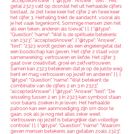
"acceptedAnswer": { "@type": "Answer", "text": "Het
getal 2323 valt op doordat het uit herhaalde cijfers
bestaat. Je ziet twee keer het cijfer 2 en twee keer
het cijfer 3. Herhaling trekt de aandacht, vooral als
je het vaak tegenkomt. Sommige mensen zien het
als een teken, anderen als toeval." } }, { "@type":
"Question", "name": "Wat is de spirituele betekenis
van 2323", "acceptedAnswer": { "@type": "Answer",
"text": "2323 wordt gezien als een engelengetal dat
een boodschap kan geven. Het cijfer 2 staat voor
samenwerking, vertrouwen en liefde. Het cijfer 3
gaat over creativiteit, groei en zelfvertrouwen.
Samen kan 2323 betekenen dat je op de juiste weg
bent en mag vertrouwen op jezelf en anderen." } }, {
"@type": "Question", "name": "Wat betekent de
combinatie van de cijfers 2 en 3 in 2323",
"acceptedAnswer": { "@type": "Answer", "text": "De
wisseling tussen 2 en 3 in 2323 kan symbool staan
voor balans zoeken in je leven. Het herhaalde
patroon kan een aanmoediging zijn om door te
gaan, ook als je nog niet alles zeker weet.
Vertrouwen op jezelf is belangrijker dan volledige
controle." } }, { "@type": "Question", "name": "Waarom
geven mensen betekenis aan getallen zoals 2323",